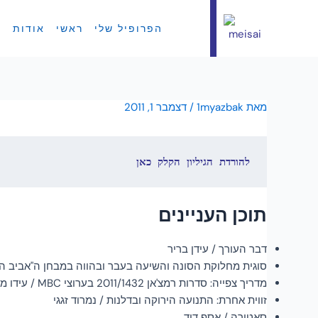
הפרופיל שלי
ראשי
אודות
ח
מאת
1myazbak
/
דצמבר 1, 2011
להורדת הגיליון הקלק כאן
תוכן העניינים
דבר העורך / עידן בריר
סוגית מחלוקת הסונה והשיעה בעבר ובהווה במבחן ה"אביב הער
מדריך צפייה: סדרות רמצ'אן 2011/1432 בערוצי MBC / עידו מזרחי
זווית אחרת: התנועה הירוקה ובדלנות / נמרוד זגגי
סאטירה / אסף דוד