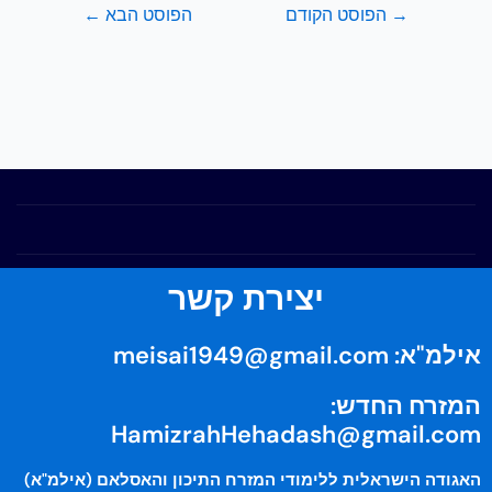
→
הפוסט הקודם
הפוסט הבא
←
יצירת קשר
אילמ"א:
meisai1949@gmail.com
המזרח החדש:
HamizrahHehadash@gmail.com
האגודה הישראלית ללימודי המזרח התיכון והאסלאם (אילמ"א)