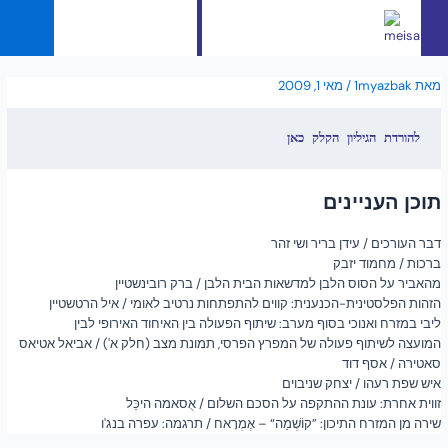
English
מאת
1myazbak
/
מאי 1, 2009
להורדת הגיליון הקלק כאן
תוכן העניינים
דבר העורכים / עידן בריר ושי זהר
ברכות / מחמוד יזבק
מהאביר על הסוס הלבן למדשאות הבית הלבן / ברק רובינשטיין
הזהות הפלסטינית-הכנענית: קווים להתפתחות נרטיב לאומי / איל הרטשטיין
ליבי במזרח ואנוכי בסוף מערב: שיתוף הפעולה בין האיחוד האירופי לבין
המועצה לשיתוף פעולה של המפרץ הפרסי, תמונת מצב (חלק א') / אביאל אטיאס
סאטירה / אסף דוד
איש שפת רעהו / יצחק שניבוים
זווית אחרת: עונת ההתקפה על הסכם השלום / אֻסאמה היכַּל
שירה מן המזרח התיכון: ”קוֹשְׁמַה“ – אֶמְרָאח / תרגמה: עפרה בנג'ו