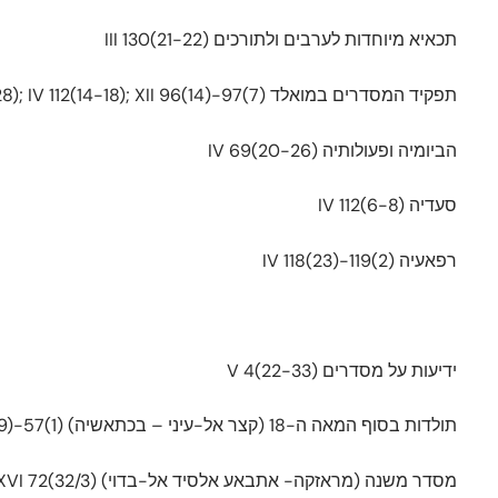
תכאיא מיוחדות לערבים ולתורכים III 130(21-22)
תפקיד המסדרים במואלד III 131(1-6), 133(3-28); IV 112(14-18); XII 96(14)-97(7)
הביומיה ופעולותיה IV 69(20-26)
סעדיה IV 112(6-8)
רפאעיה IV 118(23)-119(2)
ידיעות על מסדרים V 4(22-33)
תולדות בסוף המאה ה-18 (קצר אל-עיני – בכתאשיה) VI 56(29)-57(1)
מסדר משנה (מראזקה- אתבאע אלסיד אל-בדוי) V 112(17-19); XVI 72(32/3)