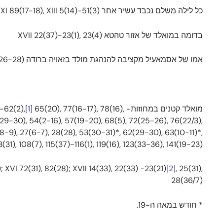
כל לילה משלם נכבד עשיר אחר XI 89(17-18), XIII 5(14)-51(3)
בדומה במואלד של אזור טהטא XVII 22(37)-23(1), 23(4)
אמו של אסמאעיל מקציבה להנהגת מולד בזאויה ברודה XVIII 14(26-28)
מואלד קטנים במחוזות- VIII 2(17-22), 19(34-35), 25(14), 39(11,14-15), 43(29,30), 61(33), 71(10-11), 86(36); IX 7(28-30), 37(24)#, 61(9-11,29)-62(2),
65(20), 77(16-17), 78(16),
[1]
23(29-30), 54(2-16), 57(19-20), 68(5), 72(25-26), 76(22/3),
2(8-9), 27(6-7), 28(28), 53(30-31)*, 62(29-30), 63(10-11)*,
31), 108(7), 115(37)-116(1), 119(16), 123(33-36), 141(19-23)
 XVI 72(31), 82(28); XVII 14(33), 22(33) -23(21)
[2]
, 25(31),
28(36/7)
* חודש במאה ה-19.