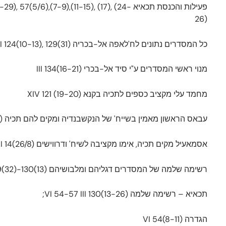
פעילות והכנסת תכאיא 7-9),(11-15), (17), (24
26)
כל המסדרים נתונים לח'לאפה אל-בכריה III 124(10-13), 129(31)
מנוי ראשי המסדרים ע"י סיד אל-בכרי III 134(16-21)
מחמד עלי מקציב כספים לתכיה בקנא XIV 121 (19-20)
עבאס הראשון מאמין בשייח' של הנקשבנדיה ומקים להם תכיה III 10(2-10), 130(15-16); VI 57(19-21)
אסמאעיל מקים תכיה, אימו מקציבה לשיח' ודרווישים III 130(20-21); XVIII 14(26/8)
רשימה שלמה של המסדרים דגליהם ומלבושיהם III 129(32)-130(13)
תכאיא – רשימה שלמה VI 54-57 III 130(13-26);
הגדרה VI 54(8-11)