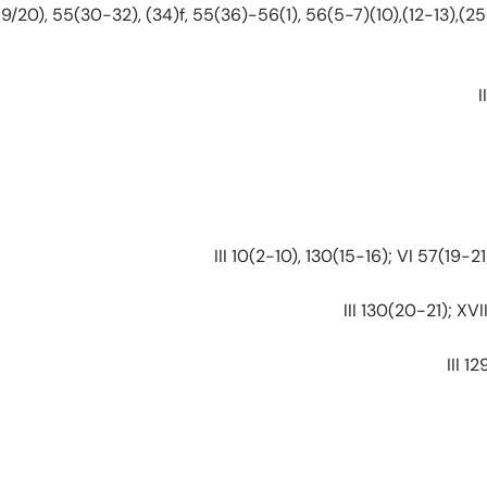
0), 55(30-32), (34)f, 55(36)-56(1), 56(5-7)(10),(12-13),(25-29), 57(5/6),(