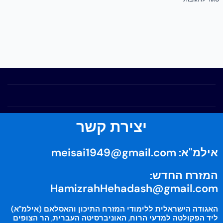
יצירת קשר
אילמ"א:
meisai1949@gmail.com
המזרח החדש:
HamizrahHehadash@gmail.com
האגודה הישראלית ללימודי המזרח התיכון והאסלאם (אילמ"א)
ליד הפקולטה למדעי הרוח, האוניברסיטה העברית, הר הצופים