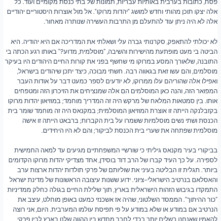
פסח, כתובות בערבית באותיות עבריות, תמונות של בתי כנסת מקומיים ועוד. כל
אלה יצקו תוכן מהותי וחדש למושג "יהדות מרוקו". אל מול אוצרות היסטוריים יהודיים
אלה לא היה ניתן עוד להתעלם מן התרבות העשירה שנותרה מאחור.
לא יכולתי להתאפק, סקרנותי גברה עלי ושאלתי את המדריכה אם היא יהודיה. היא
הביטה בי מעט מופתעת מהישירות והשיבה, "מוסלמית, מדוע?" באותו רגע הכתה בי
התובנה, שלאורך המסע במרוקו מי שחשף בפני את קורות החיים היהודים היו בעיקר
מוסלמים, והם עשו זאת בגאווה רבה. חשתי מבוכה, כיצד יתכן שיהודים בישראל,
ואפילו אלה שהוריהם עלו ממרוקו, לא יודעים לספר כמעט דבר על אודות העבר
המפואר הזה, והנה כאן המוסלמים הם אלה שמנציחים את הזיכרון הזה ומטפחים
אותו. בין סמטאות המלאח של מרקש היה זה המדריך מוחמד; במוזיאון יהדות מרוקו
בקזבלנקה הייתה זו אוצרת המוזיאון המוסלמית; במקנאס היה זה מוחמד שומר בית
הכנסת ושתי נשים מוסלמיות ששמרו על בית הקברות; ברבאט הייתה זו אישה
מוסלמית שפתחה את שערי בית הכנסת לביקור; והם לא היו היחידים.
בביקורי בעיר מקנאס גיליתי כי שורשיי המשפחתיים מגיעים עד למאה החמישית
לספירה. על כך העיד קברו של הרב דוד בוסידן, אחד מצדיקי יהדות מרוקו הקדומים
ביותר. תגלית זו הבליטה בעיני את שוליותם של פרקי תולדות יהדות ארצות ערב
והאסלאם בנרטיב הישראלי-ציוני. ידוע ששנות עיצובה הראשונות של מדינת ישראל
התמקדו בגיבוש הזהות הישראלית בארץ, תוך שלילת החיים בגולה כחלק ממדיניות
"כור ההיתוך". הממסד השלטוני, שהיה אז אשכנזי כמעט באופן מוחלט, עיצב את
הנרטיב אם במודע או שלא במודע על פי תפיסת עולמו המערבית. היום, אני רוצה
להאמין שאנחנו בשלים יותר בכדי לחבר מחדש בין ההווה שלנו בארץ לבין פרקי