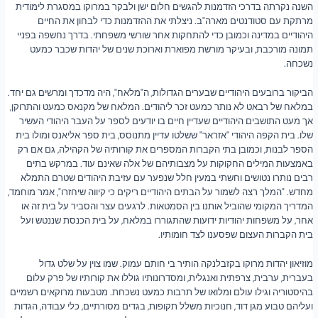
השנה נקרתה בדרכי הזדמנות להגשים חלום ישן ולבקר במרוקו במסגרת לימודית
מרתקת עם סטודנטים מארה"ב. ניצלתי את ההזדמנות כדי לבחון את החיים
היהודיים במדינה וכמובן כדי להתחקות אחר שורשי משפחתי. בדרך נחשפה בפניי
תמונה מורכבת, ובעיקר מורשת מפוארת וארוכת שנים של יהדות שכבר כמעט
נשכחה.
הביקור ברובעים היהודיים שבערים הגדולות, ה"מלאח", היה מדכדך ומרשים גם יחד.
במלאח של רבאט לא נותר כמעט זכר ליהודים. המלאח של מקנאס כמעט והתרוקן,
אך מעט התושבים היהודיים שעדיין חיים בו יודעים לספר על העבר היהודי העשיר
שלו. בית הקפה היהודי "אזראר" ששלטו עדיין מתנוסס, בית ספר אליאנס ומולו בית
הספר לבנות, וכמובן בתי הקברות המספרים את קורותיה של הקהילה, גם אם רק
באמצעות המילים החקוקות על מצבותיהם של אלה שאינם עוד. במרקש בתים
רבים נותרו נטושים וחשתי במעין חלל שנפער עם עזיבת היהודים שטרם התמלא
מחדש. "המלך רצה לשמור על הבתים היהודיים ריקים כי קיווה שיחזרו", אמר מוחמד,
המדריך המקומי שהוביל אותנו בין הסמטאות. לרגעים עצר והסביר על בית זה או
אחר, על משפחות יהודיות ידועות שהתגוררו במלאח, על בית הכנסת שננטש ועל
בית הקברות העצום שפסענו לצד חומותיו.
מוזיאון יהדות מרוקו בקזבלנקה הותיר בי חותם עמוק. שמו צוין על שלט גדול
בעברית, ערבית, צרפתית ואנגלית, ומסדרונותיו גוללו את קורותיו של פרק עלום
בהיסטוריה וגילו עולם ומלואו של תרבות כמעט נשכחת. מטבעות מרוקאים רשמיים
ועליהם טבוע מגן דוד, חנוכיות משלל תקופות, בגדים מסורתיים, כלי עבודה, הגדות