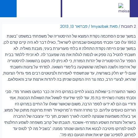
English
2 תגובות
/ מאת
1myazbak
/
פברואר 13, 2013
במשך שנים הסתכמה נקודת המוצא של ההיסטוריה של משפחתי במשפט "בשנת
1952 עלו סבי וסבתי ממקנאס שבמרוקו לישראל", כאילו דבר לא היה קיים קודם לכן.
במשך שנים הייתה נקודת התחלה זו בלתי מעורערת בעיני, מובנת מאליה. לא
חשבתי להטיל בה ספק או לנסות לגלות את מה שמעבר לה. לא זכיתי ללמוד בבית
הספר על ההיסטוריה של יהדות המזרח, כי לא ניתן לה מקום בהשוואה להיסטוריה
של אירופה ולשנה השלמה שהושקעה בלימודי השואה. למדתי על ציונות וחשבתי
שגם לי יש חלק בשורשיה, עד שנחשפתי לאמירות ולציטוטים רבים מפי גדולי הציונות,
שהראו, לצערי הרב, כמה צר היה המקום שניתן בה ליהדות ארצות ערב והאסלאם.
כאשר התעוררו בי שאלות בנוגע לחיים במרוקו היה זה כבר כמעט מאוחר מדי. סבי
וסבתי נפטרו כשהייתי בת 15, עוד לפני שידעתי לשאול את השאלות הנכונות. אמי
ודודיי גם הם לא ידעו לספר הרבה, משום שכאשר שאלו על החיים במרוקו היו
הוריהם כועסים עליהם. כך נותרה זהותי ה"מרוקאית" תווית מרוקנת מתוכן של ממש,
אך בעלת משמעות שנוצקה לתוכה לאורך השנים, תוך כדי עיצובה של החברה
בישראל ותנודות השסע המזרחי-אשכנזי. תגובתו של קרוב משפחה לשמע החלטתי
לטוס למרוקו מיטיבה לבטא את המעט שנותר ממנה: "בשביל מה לך לטוס עד
למרוקו, לספינג' שם יש את אותו הטעם כמו פה".