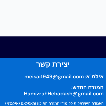
יצירת קשר
אילמ"א:
meisai1949@gmail.com
המזרח החדש:
HamizrahHehadash@gmail.com
האגודה הישראלית ללימודי המזרח התיכון והאסלאם (אילמ"א)