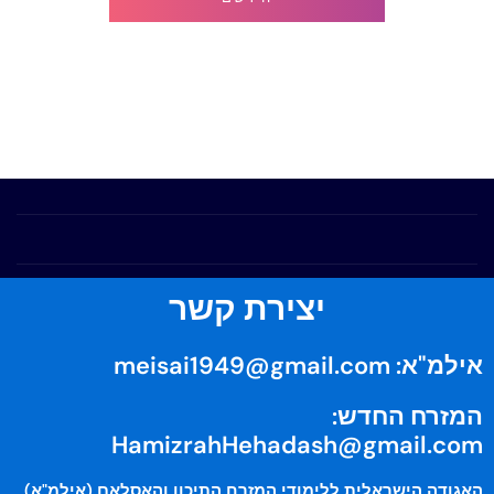
יצירת קשר
אילמ"א:
meisai1949@gmail.com
המזרח החדש:
HamizrahHehadash@gmail.com
האגודה הישראלית ללימודי המזרח התיכון והאסלאם (אילמ"א)